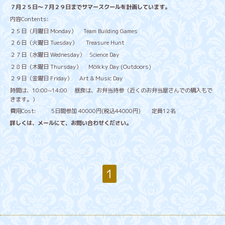
７月２５日〜７月２９日までサマースクールを計画しています。
内容Contents:
２５日（月曜日 Monday）
Team Building Games
２６日（火曜日 Tuesday）
Treasure Hunt
２７日（水曜日 Wednesday） Science Day
２８日（木曜日 Thursday）
Mölkky Day (Outdoors)
２９日（金曜日 Friday）
Art & Music Day
時間は、10:00~14:00 昼食は、お弁当持参（近くのお弁当屋さんでの購入もで
きます。）
費用Cost: 5日間参加 40000円(税込44000円) 定員12名
詳しくは、メールにて、お問い合わせください。
1